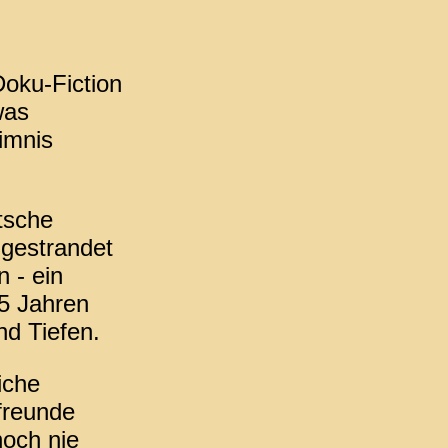
Doku-Fiction
was
imnis
tsche
gestrandet
 - ein
5 Jahren
nd Tiefen.
iche
freunde
noch nie