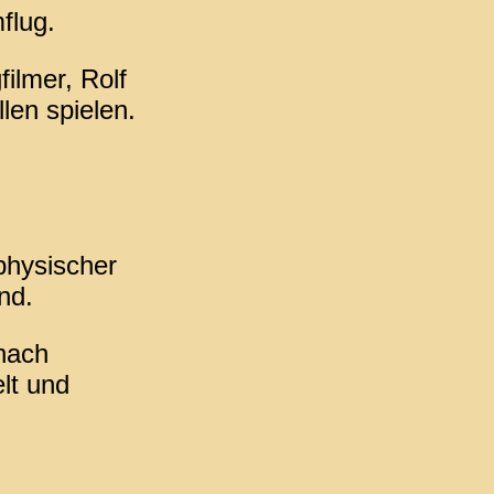
flug.
ilmer, Rolf
en spielen.
physischer
nd.
nach
lt und