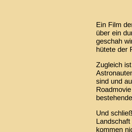
Ein Film de
über ein du
geschah wi
hütete der
Zugleich is
Astronaute
sind und au
Roadmovie 
bestehende 
Und schließl
Landschaft 
kommen nich