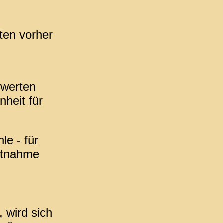
ten vorher
swerten
heit für
le - für
itnahme
 wird sich